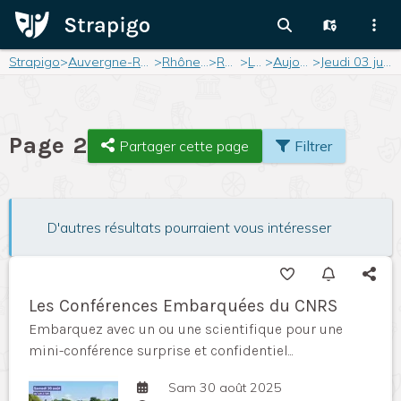
Strapigo
>
Auvergne-Rhône-Alpes
>
Rhône-Alpes
>
Rhône
>
Lyon
>
Aujourd'hui
>
Jeudi 03 juillet 2025
Page 2
Partager cette page
Filtrer
D'autres résultats pourraient vous intéresser
Les Conférences Embarquées du CNRS
Embarquez avec un ou une scientifique pour une
mini-conférence surprise et confidentiel...
Sam 30 août 2025