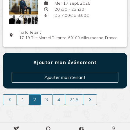
Mer 17 sept. 2025
20h30 - 23h30
De 7,00€ à 8,00€
Toï toï le zinc
17-19 Rue Marcel Dutartre, 69100 Villeurbanne, France
Ajouter mon événement
Ajouter maintenant
1
2
3
4
216