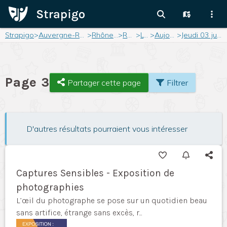
Strapigo
>
Auvergne-Rhône-Alpes
>
Rhône-Alpes
>
Rhône
>
Lyon
>
Aujourd'hui
>
Jeudi 03 juillet 2025
Page 3
Partager cette page
Filtrer
D'autres résultats pourraient vous intéresser
Captures Sensibles - Exposition de
photographies
L’œil du photographe se pose sur un quotidien beau
sans artifice, étrange sans excès, r...