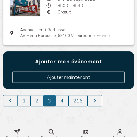
8h00 - 8h30
Gratuit
Avenue Henri-Barbusse
Av. Henri Barbusse, 69100 Villeurbanne, France
Ajouter mon événement
Ajouter maintenant
1
2
3
4
216