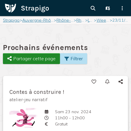
Strapigo
>
Auvergne-Rhône-Alpes
>
Rhône-Alpes
>
Rhône
>
Lyon
>
Weekend
>
23/11/2024
Prochains événements
Partager cette page
Filtrer
Contes à construire !
atelier-jeu narratif
Sam 23 nov. 2024
11h00 - 12h00
Gratuit