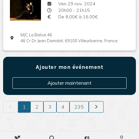
Ven 29 nov. 2024
20h00 - 21h15
De 8,00€ à 16,00€
MJC La Balise 46
46 Cr Dr Jean Damidot, 69100 Villeurbanne, France
Ajouter mon événement
Ajouter maintenant
1
2
3
4
235