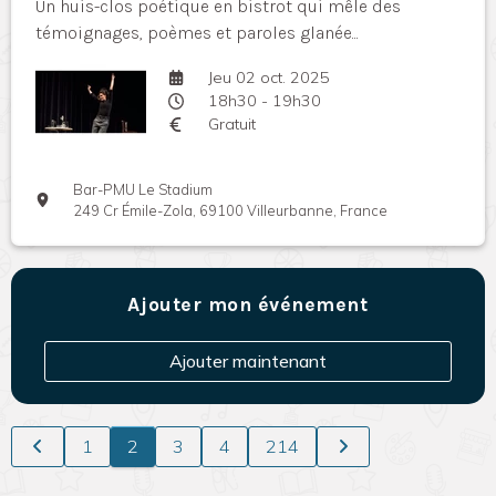
Un huis-clos poétique en bistrot qui mêle des
témoignages, poèmes et paroles glanée...
Jeu 02 oct. 2025
18h30 - 19h30
Gratuit
Bar-PMU Le Stadium
249 Cr Émile-Zola, 69100 Villeurbanne, France
Ajouter mon événement
Ajouter maintenant
1
2
3
4
214