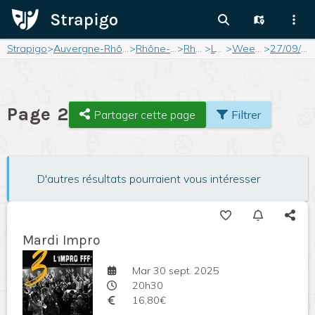
Strapigo
>
Auvergne-Rhône-Alpes
>
Rhône-Alpes
>
Rhône
>
Lyon
>
Weekend
>
27/09/2025
Page 2
Partager cette page
Filtrer
D'autres résultats pourraient vous intéresser
Mardi Impro
Mar 30 sept. 2025
20h30
16,80€